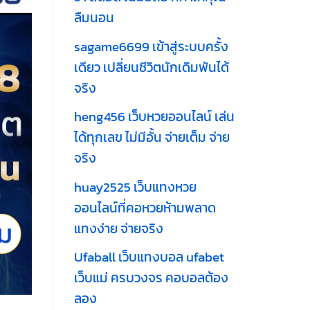
ลืมนอน
sagame6699 เข้าสู่ระบบครั้ง
เดียว เปลี่ยนชีวิตนักเดิมพันได้
จริง
heng456 เว็บหวยออนไลน์ เล่น
ได้ทุกเลข ไม่มีอั้น จ่ายเต็ม จ่าย
จริง
huay2525 เว็บแทงหวย
ออนไลน์ที่คอหวยห้ามพลาด
แทงง่าย จ่ายจริง
Ufaball เว็บแทงบอล ufabet
เว็บแม่ ครบวงจร คอบอลต้อง
ลอง