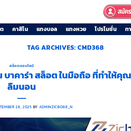
อต
คาสิโน
แทงบอล
แทงหวย
โปรโมชั่น
ทา
TAG ARCHIVES:
CMD368
สล็อตออนไลน์
บาคาร่า สล็อต ในมือถือ ที่ทำให้คุ
ลืมนอน
TEMBER 28, 2025
BY
ADMINZICBO88_N