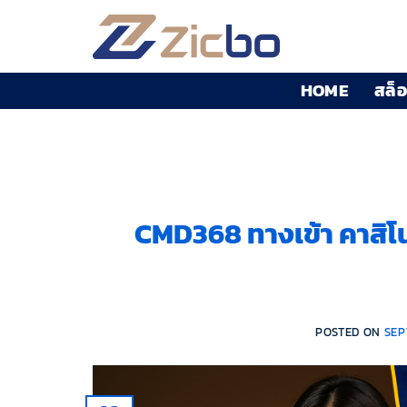
Skip
to
content
HOME
สล็
CMD368 ทางเข้า คาสิโน 
POSTED ON
SEP