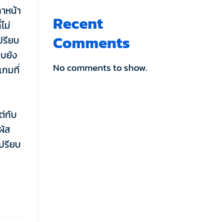
คาหน้า
Recent
ไม่
Comments
ปรียบ
บบยัง
No comments to show.
กมที่
ต่กับ
ผัส
เปรียบ