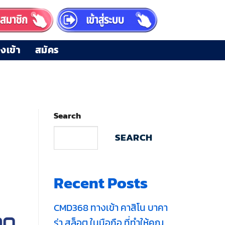
งเข้า
สมัคร
Search
ณ
SEARCH
Recent Posts
CMD368 ทางเข้า คาสิโน บาคา
ร่า สล็อต ในมือถือ ที่ทำให้คุณ