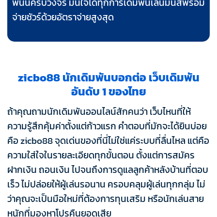
พนันครบวงจร มั่นใจได้ทุกการเดิมพันเล่นมันส์พร้อม
จ่ายชัวร์ด้วยอัตราจ่ายสูงสุด
zicbo88 นักเดิมพันบอกต่อ เว็บเดิมพัน
อันดับ 1 ของไทย
ถ้าคุณถามนักเดิมพันออนไลน์สักคนว่า เว็บไหนที่ให้
ความรู้สึกคุ้มค่าตั้งแต่ก้าวแรก คำตอบที่มักจะได้ยินบ่อย
คือ zicbo88 จุดเด่นของที่นี่ไม่ใช่แค่ระบบที่ลื่นไหล แต่คือ
ความใส่ใจในรายละเอียดทุกขั้นตอน ตั้งแต่การสมัคร
ฝากเงิน ถอนเงิน ไปจนถึงการดูแลลูกค้าหลังบ้านที่ตอบ
เร็ว ไม่ปล่อยให้ผู้เล่นรอนาน ครอบคลุมผู้เล่นทุกกลุ่ม ไม่
ว่าคุณจะเป็นมือใหม่ที่ต้องการทุนเสริม หรือนักเล่นสาย
หนักที่มองหาโปรคืนยอดเสีย