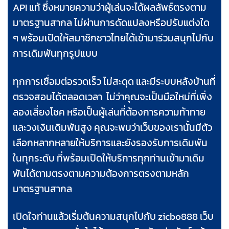
API แท้ ซึ่งหมายความว่าผู้เล่นจะได้ผลลัพธ์ตรงตาม
มาตรฐานสากล ไม่ผ่านการดัดแปลงหรือปรับแต่งใด
ๆ พร้อมเปิดให้สมาชิกชาวไทยได้เข้ามาร่วมสนุกไปกับ
การเดิมพันทุกรูปแบบ
ทุกการเชื่อมต่อรวดเร็ว ไม่สะดุด และมีระบบหลังบ้านที่
ตรวจสอบได้ตลอดเวลา ไม่ว่าคุณจะเป็นมือใหม่ที่เพิ่ง
ลองเสี่ยงโชค หรือเป็นผู้เล่นที่ต้องการความท้าทาย
และวงเงินเดิมพันสูง คุณจะพบว่าเว็บของเรานั้นมีตัว
เลือกหลากหลายให้บริการและยังรองรับการเดิมพัน
ในทุกระดับ ที่พร้อมเปิดให้บริการทุกท่านเข้ามาเดิม
พันได้ตามตรงตามความต้องการตรงตามหลัก
มาตรฐานสากล
เปิดใจท่านแล้วเริ่มต้นความสนุกไปกับ zicbo888 เว็บ