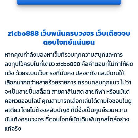
zicbo888 เว็บพนันครบวงจร เว็บเดียวจบ
ตอบโจทย์แน่นอน
หากคุณกำลังมองหาเว็บที่รวมทุกความสนุกและการ
ลงทุนไว้ครบในที่เดียว zicbo888 คือคำตอบที่ไม่ทำให้ผิด
หวัง ด้วยระบบเว็บตรงที่มั่นคง ปลอดภัย และมีเกมให้
เลือกมากกว่าหลายร้อยรายการ ครอบคลุมทุกแนว ไม่ว่า
จะเป็นสายปั่นสล็อต สายคาสิโนสด สายกีฬา หรือแม้แต่
คอหวยออนไลน์ คุณสามารถเลือกเล่นได้ตามใจชอบในยู
สเดียว โดยไม่ต้องสลับบัญชี ที่นี่จึงเป็นศูนย์รวมความ
บันเทิงครบวงจร ที่ตอบโจทย์นักเดิมพันทุกสไตล์อย่าง
แท้จริง