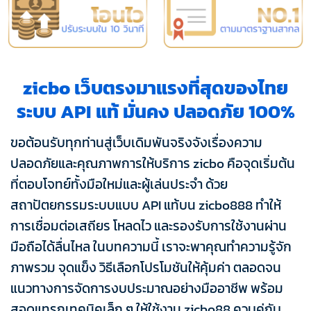
zicbo เว็บตรงมาแรงที่สุดของไทย
ระบบ API แท้ มั่นคง ปลอดภัย 100%
ขอต้อนรับทุกท่านสู่เว็บเดิมพันจริงจังเรื่องความ
ปลอดภัยและคุณภาพการให้บริการ zicbo คือจุดเริ่มต้น
ที่ตอบโจทย์ทั้งมือใหม่และผู้เล่นประจำ ด้วย
สถาปัตยกรรมระบบแบบ API แท้บน zicbo888 ทำให้
การเชื่อมต่อเสถียร โหลดไว และรองรับการใช้งานผ่าน
มือถือได้ลื่นไหล ในบทความนี้ เราจะพาคุณทำความรู้จัก
ภาพรวม จุดแข็ง วิธีเลือกโปรโมชันให้คุ้มค่า ตลอดจน
แนวทางการจัดการงบประมาณอย่างมืออาชีพ พร้อม
สอดแทรกเทคนิคเล็ก ๆ ให้ใช้งาน zicbo88 ควบคู่กับ