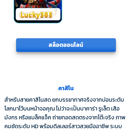
สล็อตออนไลน์
คาสิโน
สำหรับสายคาสิโนสด ยกบรรยากาศจริงจากบ่อนระดับ
โลกมาไว้บนหน้าจอคุณ ไม่ว่าจะเป็นบาคาร่า รูเล็ต เสือ
มังกร หรือแบล็คแจ็ค ถ่ายทอดสดตรงจากโต๊ะจริง ภาพ
คมชัดระดับ HD พร้อมดีลเลอร์สาวสวยมืออาชีพ ระบบ