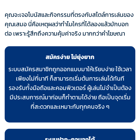
คุณจะเจอโบนัสและกิจกรรมที่ตรงกับสไตล์การเล่นของ
คุณเสมอ นี่คือเหตุผลว่าทำไมใครที่ได้ลองแล้วมักบอก
ต่อ เพราะรู้สึกถึงความคุ้มค่าจริง มากกว่าคำโฆษณา
สมัครง่าย ไม่ยุ่งยาก
ระบบสมัครสมาชิกถูกออกแบบมาให้เรียบง่าย ใช้เวลา
เพียงไม่กี่นาที ก็สามารถเริ่มต้นการเล่นได้ทันที
รองรับทั้งมือถือและคอมพิวเตอร์ ผู้เล่นไม่จำเป็นต้อง
มีประสบการณ์มาก่อนก็ทำตามได้ง่าย ถือเป็นจุดเริ่ม
ที่สะดวกและเหมาะกับทุกคนจริง ๆ
ระบบฝาก–ถอนออโต้