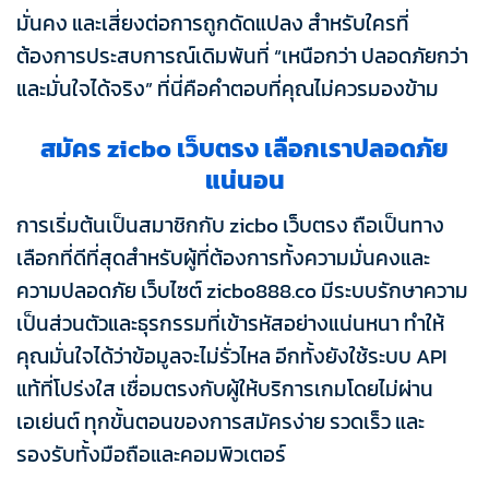
มั่นคง และเสี่ยงต่อการถูกดัดแปลง สำหรับใครที่
ต้องการประสบการณ์เดิมพันที่ “เหนือกว่า ปลอดภัยกว่า
และมั่นใจได้จริง” ที่นี่คือคำตอบที่คุณไม่ควรมองข้าม
สมัคร zicbo เว็บตรง เลือกเราปลอดภัย
แน่นอน
การเริ่มต้นเป็นสมาชิกกับ zicbo เว็บตรง ถือเป็นทาง
เลือกที่ดีที่สุดสำหรับผู้ที่ต้องการทั้งความมั่นคงและ
ความปลอดภัย เว็บไซต์ zicbo888.co มีระบบรักษาความ
เป็นส่วนตัวและธุรกรรมที่เข้ารหัสอย่างแน่นหนา ทำให้
คุณมั่นใจได้ว่าข้อมูลจะไม่รั่วไหล อีกทั้งยังใช้ระบบ API
แท้ที่โปร่งใส เชื่อมตรงกับผู้ให้บริการเกมโดยไม่ผ่าน
เอเย่นต์ ทุกขั้นตอนของการสมัครง่าย รวดเร็ว และ
รองรับทั้งมือถือและคอมพิวเตอร์