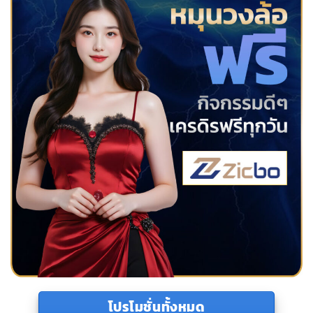
โปรโมชั่นทั้งหมด