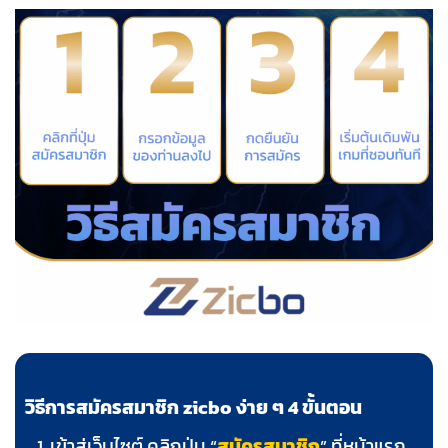
วิธีการสมัครสมาชิก zicbo ง่าย ๆ 4 ขั้นตอน
เข้าสู่เว็บไซต์ คลิกปุ่ม “
สมัครสมาชิก
” ที่หน้าแรก