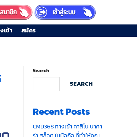
งเข้า
สมัคร
Search
้
SEARCH
Recent Posts
CMD368 ทางเข้า คาสิโน บาคา
ร่า สล็อต ในมือถือ ที่ทำให้คุณ