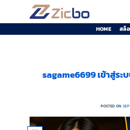
Skip
to
content
HOME
สล็
sagame6699 เข้าสู่ระบบค
POSTED ON
SEP