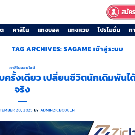
อต
คาสิโน
แทงบอล
แทงหวย
โปรโมชั่น
ทา
TAG ARCHIVES:
SAGAME เข้าสู่ระบบ
คาสิโนออนไลน์
รั้งเดียว เปลี่ยนชีวิตนักเดิมพันได
จริง
TEMBER 28, 2025
BY
ADMINZICBO88_N