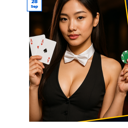
28
Sep