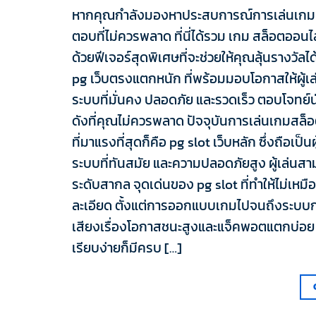
หากคุณกำลังมองหาประสบการณ์การเล่นเกมที่สน
ตอบที่ไม่ควรพลาด ที่นี่ได้รวม เกม สล็อตออน
ด้วยฟีเจอร์สุดพิเศษที่จะช่วยให้คุณลุ้นรางวัลไ
pg เว็บตรงแตกหนัก ที่พร้อมมอบโอกาสให้ผู้
ระบบที่มั่นคง ปลอดภัย และรวดเร็ว ตอบโจทย์นั
ดังที่คุณไม่ควรพลาด ปัจจุบันการเล่นเกมสล็อต
ที่มาแรงที่สุดก็คือ pg slot เว็บหลัก ซึ่งถือเ
ระบบที่ทันสมัย และความปลอดภัยสูง ผู้เล่นสา
ระดับสากล จุดเด่นของ pg slot ที่ทำให้ไม่เหมื
ละเอียด ตั้งแต่การออกแบบเกมไปจนถึงระบบการ
เสียงเรื่องโอกาสชนะสูงและแจ็คพอตแตกบ่อย
เรียบง่ายก็มีครบ […]