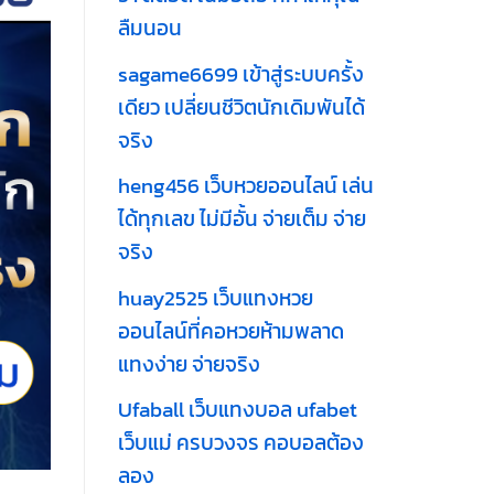
ลืมนอน
sagame6699 เข้าสู่ระบบครั้ง
เดียว เปลี่ยนชีวิตนักเดิมพันได้
จริง
heng456 เว็บหวยออนไลน์ เล่น
ได้ทุกเลข ไม่มีอั้น จ่ายเต็ม จ่าย
จริง
huay2525 เว็บแทงหวย
ออนไลน์ที่คอหวยห้ามพลาด
แทงง่าย จ่ายจริง
Ufaball เว็บแทงบอล ufabet
เว็บแม่ ครบวงจร คอบอลต้อง
ลอง