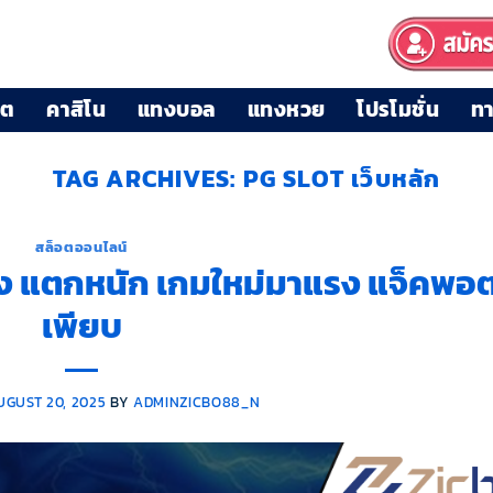
อต
คาสิโน
แทงบอล
แทงหวย
โปรโมชั่น
ทา
TAG ARCHIVES:
PG SLOT เว็บหลัก
สล็อตออนไลน์
ตรง แตกหนัก เกมใหม่มาแรง แจ็คพอ
เพียบ
UGUST 20, 2025
BY
ADMINZICBO88_N