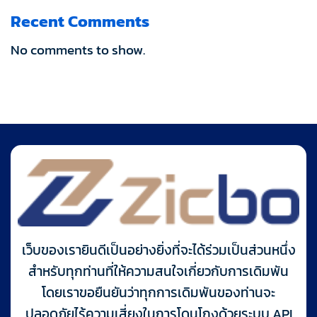
Recent Comments
No comments to show.
เว็บของเรายินดีเป็นอย่างยิ่งที่จะได้ร่วมเป็นส่วนหนึ่ง
สำหรับทุกท่านที่ให้ความสนใจเกี่ยวกับการเดิมพัน
โดยเราขอยืนยันว่าทุกการเดิมพันของท่านจะ
ปลอดภัยไร้ความเสี่ยงในการโดนโกงด้วยระบบ API