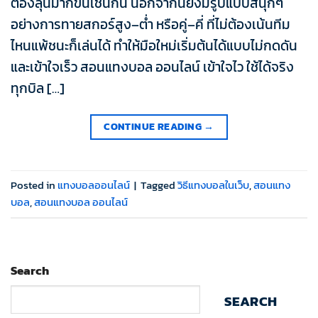
ต้องลุ้นมากขึ้นเช่นกัน นอกจากนี้ยังมีรูปแบบสนุกๆ
อย่างการทายสกอร์สูง–ต่ำ หรือคู่–คี่ ที่ไม่ต้องเน้นทีม
ไหนแพ้ชนะก็เล่นได้ ทำให้มือใหม่เริ่มต้นได้แบบไม่กดดัน
และเข้าใจเร็ว สอนแทงบอล ออนไลน์ เข้าใจไว ใช้ได้จริง
ทุกบิล […]
CONTINUE READING
→
Posted in
แทงบอลออนไลน์
|
Tagged
วิธีแทงบอลในเว็บ
,
สอนแทง
บอล
,
สอนแทงบอล ออนไลน์
Search
SEARCH